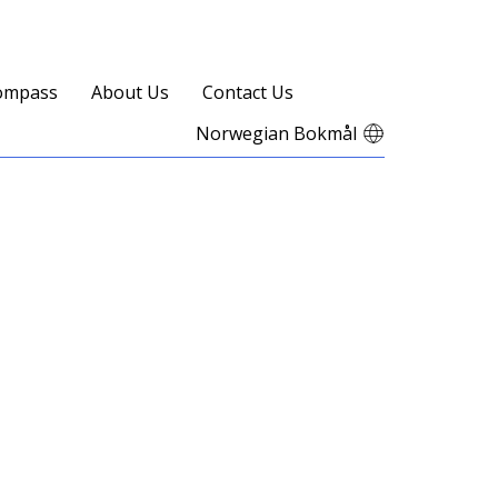
ompass
About Us
Contact Us
Norwegian Bokmål