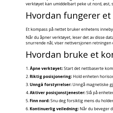
verktøyet kan umiddelbart peke ut nord, øst, sø
Hvordan fungerer et
Et kompass på nettet bruker enhetens innebyg
Når du åpner verktøyet, leser det av disse da
snurrende nål, viser nettversjonen retningen d
Hvordan bruke et ko
Åpne verktøyet:
Start det nettbaserte kom
Riktig posisjonering:
Hold enheten horison
Unngå forstyrrelser:
Unngå magnetiske gje
Aktiver posisjonstjenester:
Slå på enheten
Finn nord:
Snu deg forsiktig mens du holder
Kontinuerlig veiledning:
Når du beveger de