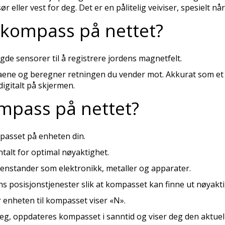
r eller vest for deg. Det er en pålitelig veiviser, spesielt n
 kompass på nettet?
de sensorer til å registrere jordens magnetfelt.
taene og beregner retningen du vender mot. Akkurat som et 
igitalt på skjermen.
mpass på nettet?
passet på enheten din.
talt for optimal nøyaktighet.
nstander som elektronikk, metaller og apparater.
s posisjonstjenester slik at kompasset kan finne ut nøyakt
 enheten til kompasset viser «N».
g, oppdateres kompasset i sanntid og viser deg den aktuel