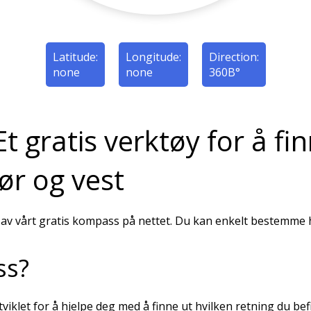
Latitude:
Longitude:
Direction:
none
none
360В°
 gratis verktøy for å fin
ør og vest
av vårt gratis kompass på nettet. Du kan enkelt bestemme hi
ss?
tviklet for å hjelpe deg med å finne ut hvilken retning du be