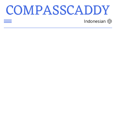
Indonesian